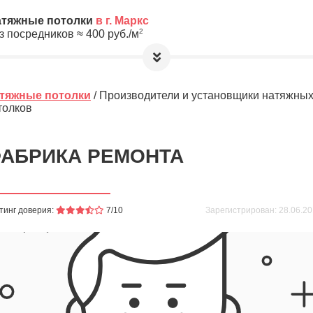
атяжные потолки
в г. Маркс
2
з посредников ≈
400
руб./м
етры, а мы предложим Вам
лучшую цену
тяжные потолки
/ Производители и установщики натяжны
толков
а обработку и хранение Ваших
лную анонимность до выбора
АБРИКА РЕМОНТА
10
≈
4000
2
м
руб.
тинг доверия:
7/10
Зарегистрирован: 28.06.201
ировочная площадь Вашего потолка