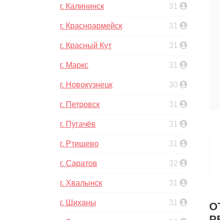
г. Калининск
31
г. Красноармейск
31
г. Красный Кут
31
г. Маркс
31
г. Новокузнецк
30
г. Петровск
31
г. Пугачёв
31
г. Ртищево
31
г. Саратов
32
г. Хвалынск
31
г. Шиханы
31
О
Р