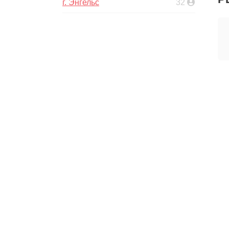
г. Энгельс
32