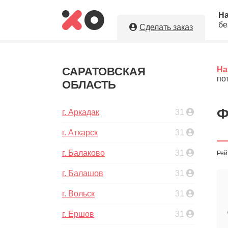
Н
бе
Сделать заказ
Укажите необходимые парам
натяжные потолки в г. Маркс!
САРАТОВСКАЯ
На
по
ОБЛАСТЬ
Оставляя заявку, Вы даете разрешение н
персональных данных. Вы сохраните по
исполнителя.
Ф
г. Аркадак
31
г. Аткарск
31
г. Балаково
31
Рей
5
Ориент
г. Балашов
31
г. Вольск
31
г. Ершов
31